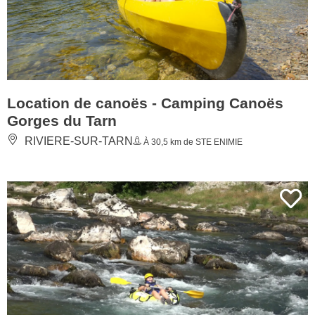
Location de canoës - Camping Canoës
Gorges du Tarn
RIVIERE-SUR-TARN
À 30,5 km de STE ENIMIE