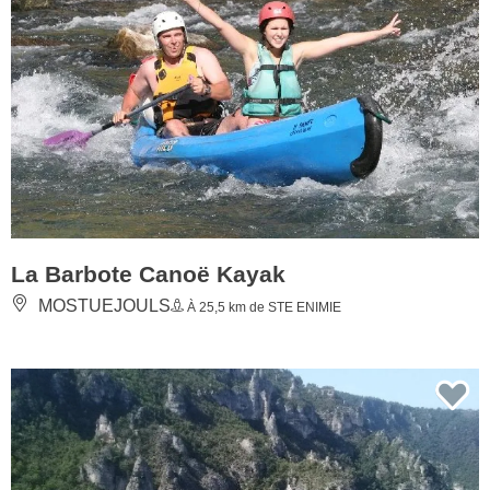
La Barbote Canoë Kayak
MOSTUEJOULS
À 25,5 km de STE ENIMIE