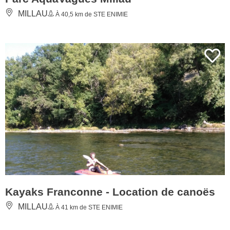
MILLAU
À 40,5 km de STE ENIMIE
Kayaks Franconne - Location de canoës
MILLAU
À 41 km de STE ENIMIE