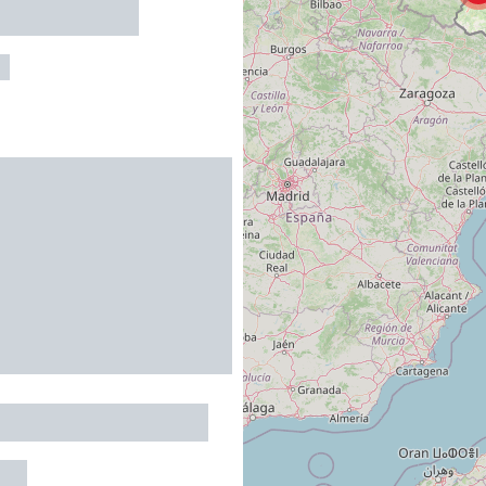
E CASSARET
C
RERIE DES FELGES
NAS