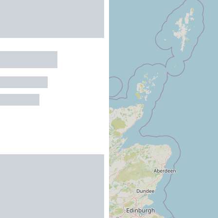
r La Colline
ET-BAUCELS
au maximum