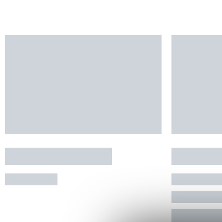
CAMPING EL MANAU
La Brunin
NOHEDES
MONTRED
4 personnes 
RÉSERVE