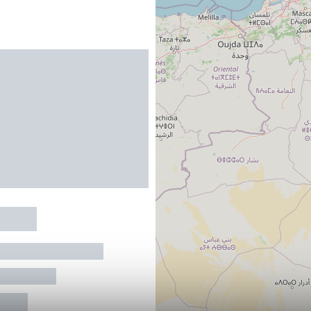
quillé
ON-LABESSONNIE
au maximum
R