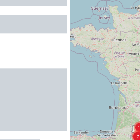
 Gîte de
res
1
7