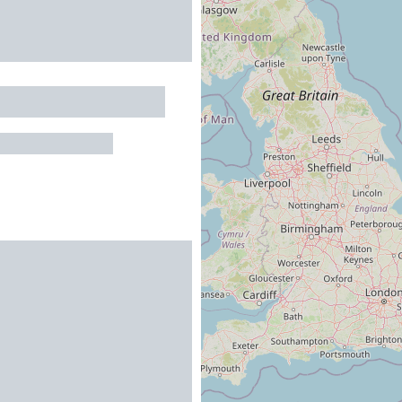
 la ferme le Sahut
AU-PEGAYROLS