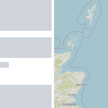
 STATIONNEMENT
MPING-CARS -
 L'AMIRAL
IVES