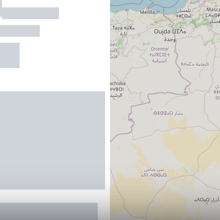
e
LARROQUE
au maximum
R
 Gîtes de La Bastide