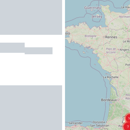
h Larive"
BOUZIES
1
7