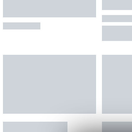
Camping à la Ferme des
La Masur
Alpagas du Quercy
6 personnes 
FRAYSSINET
RÉSERVE
Le Gîte des Romarins
L'Oustal -