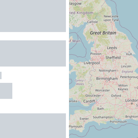
ANES DE
IER - CABANE
LLE
S
R