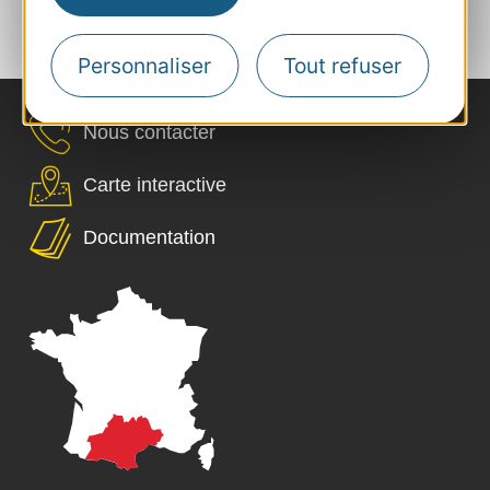
...
‹
›
1
2
3
4
6
Personnaliser
Tout refuser
Nous contacter
Carte interactive
Documentation