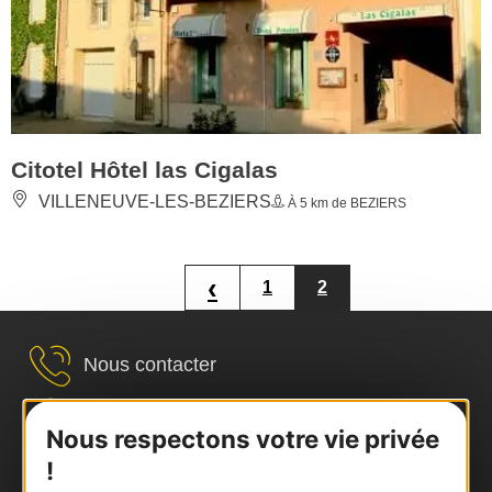
Citotel Hôtel las Cigalas
VILLENEUVE-LES-BEZIERS
À 5 km de BEZIERS
‹
1
2
Nous contacter
Carte interactive
Nous respectons votre vie privée
!
Documentation