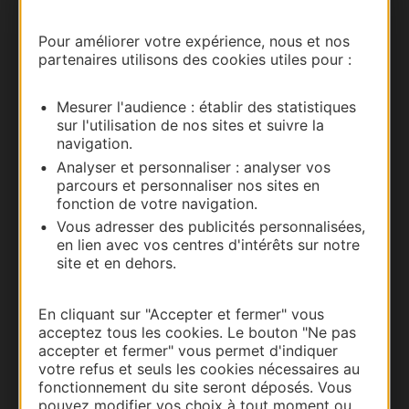
Pour améliorer votre expérience, nous et nos
partenaires utilisons des cookies utiles pour :
Mesurer l'audience : établir des statistiques
sur l'utilisation de nos sites et suivre la
navigation.
Analyser et personnaliser : analyser vos
parcours et personnaliser nos sites en
fonction de votre navigation.
Thermalisme
Vous adresser des publicités personnalisées,
Business/Mice
en lien avec vos centres d'intérêts sur notre
Pros d'Occitanie
site et en dehors.
Site presse et d'influence
Voyagistes
En cliquant sur "Accepter et fermer" vous
acceptez tous les cookies. Le bouton "Ne pas
Destination Sport
accepter et fermer" vous permet d'indiquer
votre refus et seuls les cookies nécessaires au
Inscrivez-vous à la lettre d'information
Destination Occitanie pour recevoir des
fonctionnement du site seront déposés. Vous
suggestions de séjours, de visites et de sorties.
pouvez modifier vos choix à tout moment ou