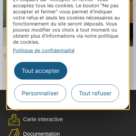
acceptez tous les cookies. Le bouton "Ne pas
accepter et fermer" vous permet d'indiquer
votre refus et seuls les cookies nécessaires au
fonctionnement du site seront déposés. Vous
À partir de
pouvez modifier vos choix à tout moment ou
63€
obtenir plus d'informations via notre politique
/ Chambre double
de cookies.
Politique de confidentialité
The Originals City Hôtel Le Pavillon
VILLENEUVE-LES-BEZIERS
À 4 km de BEZIERS
Tout accepter
Plus de résultats
Personnaliser
Tout refuser
Nous contacter
Carte interactive
Documentation