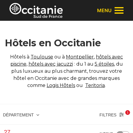
Panneau de gestion des cookies
MENU
Hôtels en Occitanie
Hôtels à
Toulouse
ou à
Montpellier
,
hôtels avec
piscine
,
hôtels avec jacuzzi
: du 1 au
5 étoiles
, du
plus luxueux au plus charmant, trouvez votre
hôtel en Occitanie avec de grandes marques
comme
Logis Hôtels
ou
Teritoria
.
1
FILTRES
DÉPARTEMENT
27