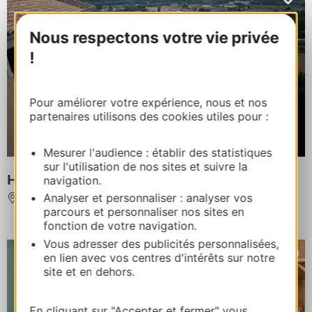
Nous respectons votre vie privée
!
Pour améliorer votre expérience, nous et nos
partenaires utilisons des cookies utiles pour :
À partir de
98€
/ Chambre double
Mesurer l'audience : établir des statistiques
sur l'utilisation de nos sites et suivre la
Hôtel La Prison
navigation.
Analyser et personnaliser : analyser vos
BEZIERS
parcours et personnaliser nos sites en
fonction de votre navigation.
Vous adresser des publicités personnalisées,
en lien avec vos centres d'intérêts sur notre
site et en dehors.
En cliquant sur "Accepter et fermer" vous