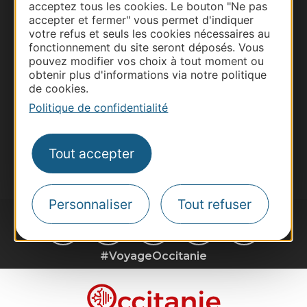
Business/Mice
acceptez tous les cookies. Le bouton "Ne pas
accepter et fermer" vous permet d'indiquer
Pros d'Occitanie
votre refus et seuls les cookies nécessaires au
Site presse et d'influence
fonctionnement du site seront déposés. Vous
pouvez modifier vos choix à tout moment ou
Voyagistes
obtenir plus d'informations via notre politique
Destination Sport
de cookies.
Politique de confidentialité
Inscrivez-vous à la lettre d'information
Destination Occitanie pour recevoir des
suggestions de séjours, de visites et de sorties.
Tout accepter
Je m'abonne
Personnaliser
Tout refuser
#VoyageOccitanie