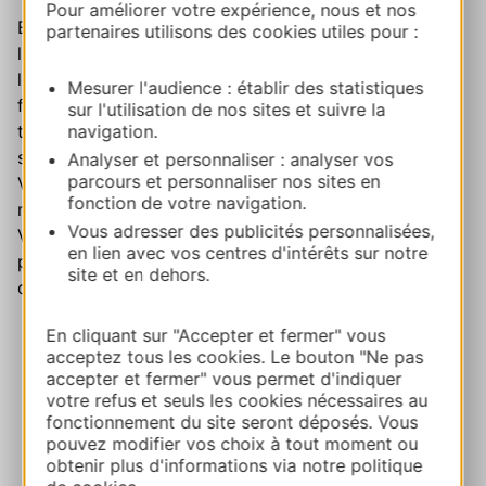
Pour améliorer votre expérience, nous et nos
Entrez, posez vos valises, imprégnez-vous de
partenaires utilisons des cookies utiles pour :
l'atmosphère des lieux : les propriétaires vous ouvrent
les portes de leur maison. La chambre d'hôtes est une
Mesurer l'audience : établir des statistiques
formule idéale pour rencontrer des habitants locaux,
sur l'utilisation de nos sites et suivre la
tout en profitant d'un cadre intimiste, décoré avec
navigation.
soin, où rien n'est impersonnel.
Analyser et personnaliser : analyser vos
parcours et personnaliser nos sites en
Vous pourrez savourer des petits déjeuners faits
fonction de votre navigation.
maison, souvent à partir de produits des environs.
Vous adresser des publicités personnalisées,
Vous pourrez également recueillir des conseils
en lien avec vos centres d'intérêts sur notre
précieux sur les activités à faire autour, et mieux
site et en dehors.
découvrir le pays.
En cliquant sur "Accepter et fermer" vous
acceptez tous les cookies. Le bouton "Ne pas
accepter et fermer" vous permet d'indiquer
votre refus et seuls les cookies nécessaires au
fonctionnement du site seront déposés. Vous
pouvez modifier vos choix à tout moment ou
obtenir plus d'informations via notre politique