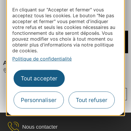
En cliquant sur "Accepter et fermer" vous
acceptez tous les cookies. Le bouton "Ne pas
accepter et fermer" vous permet d'indiquer
votre refus et seuls les cookies nécessaires au
fonctionnement du site seront déposés. Vous
À partir de
pouvez modifier vos choix à tout moment ou
250€
obtenir plus d'informations via notre politique
/ Semaine
de cookies.
Politique de confidentialité
APPARTEMENT DU MOUFLON VERT
LOURDES
Tout accepter
...
...
...
‹
1
35
73
109
110
Personnaliser
Tout refuser
...
›
111
112
113
152
Nous contacter