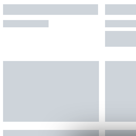
APPARTEMENT DANS MAISON
MAISON 
LAU-BALAGNAS
ADERVIE
RÉSERVE
STUDIO DANS RESIDENCE
LE GALLI