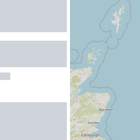
MENT 2 LES
 DE LA PIQUE MME
SAINT-MAMET
AMET