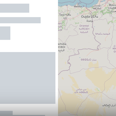
MITOYENNE
LLE-POUCHERGUES
R
A N°6