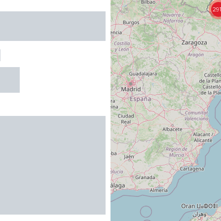
29
 CHÂTEAU - PETIT
E
R