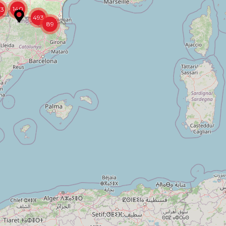
140
13
493
89