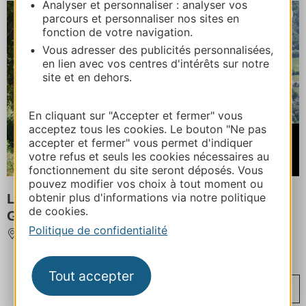
Analyser et personnaliser : analyser vos
parcours et personnaliser nos sites en
fonction de votre navigation.
Vous adresser des publicités personnalisées,
en lien avec vos centres d'intérêts sur notre
site et en dehors.
En cliquant sur "Accepter et fermer" vous
acceptez tous les cookies. Le bouton "Ne pas
À partir de
accepter et fermer" vous permet d'indiquer
110€
votre refus et seuls les cookies nécessaires au
/ Nuitée
fonctionnement du site seront déposés. Vous
pouvez modifier vos choix à tout moment ou
LES TOY'S ROULOTTES - ROULOTTE
obtenir plus d'informations via notre politique
de cookies.
GENTIANE
Politique de confidentialité
GEDRE
Tout accepter
...
...
...
...
‹
1
37
75
113
149