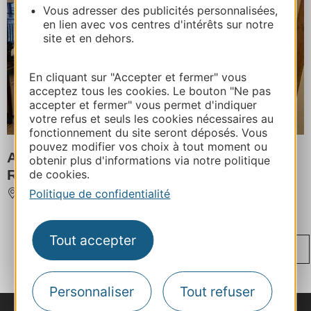
Vous adresser des publicités personnalisées,
en lien avec vos centres d'intérêts sur notre
site et en dehors.
En cliquant sur "Accepter et fermer" vous
acceptez tous les cookies. Le bouton "Ne pas
accepter et fermer" vous permet d'indiquer
votre refus et seuls les cookies nécessaires au
fonctionnement du site seront déposés. Vous
pouvez modifier vos choix à tout moment ou
APPARTEMENT DANS RÉSIDENCE CAMI
obtenir plus d'informations via notre politique
RÉAL 121
de cookies.
Politique de confidentialité
SAINT-LARY-SOULAN
Tout accepter
...
...
‹
1
7
43
44
45
46
...
...
...
›
47
83
121
152
Personnaliser
Tout refuser