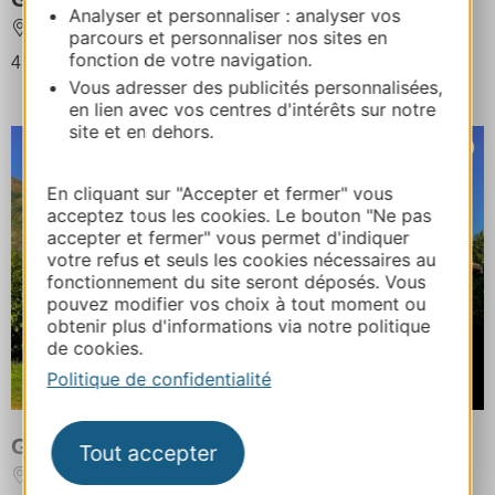
Analyser et personnaliser : analyser vos
ARIGNAC
À 3 km de TARASCON SUR ARIEGE
parcours et personnaliser nos sites en
fonction de votre navigation.
4 personnes au maximum
Vous adresser des publicités personnalisées,
en lien avec vos centres d'intérêts sur notre
site et en dehors.
En cliquant sur "Accepter et fermer" vous
acceptez tous les cookies. Le bouton "Ne pas
accepter et fermer" vous permet d'indiquer
votre refus et seuls les cookies nécessaires au
fonctionnement du site seront déposés. Vous
pouvez modifier vos choix à tout moment ou
obtenir plus d'informations via notre politique
À partir de
de cookies.
390€
Politique de confidentialité
/ Semaine
Gîte Chalet le Sédour 4 personnes
Tout accepter
ARIGNAC
À 3 km de TARASCON SUR ARIEGE