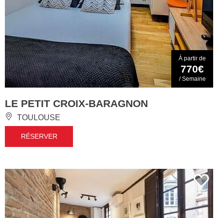
À partir de
770€
/ Semaine
LE PETIT CROIX-BARAGNON
TOULOUSE
RÉSERVER