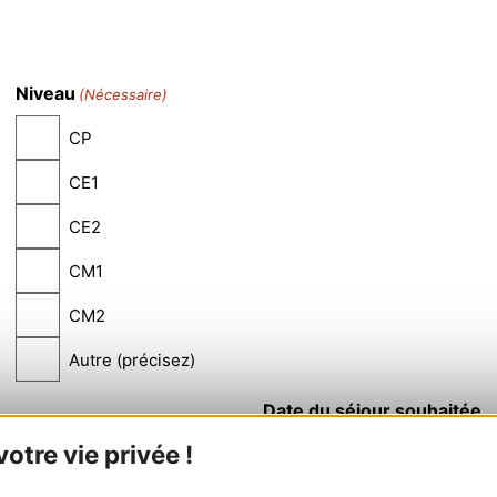
Niveau
(Nécessaire)
CP
CE1
CE2
CM1
CM2
Autre (précisez)
Date du séjour souhaitée
tre vie privée !