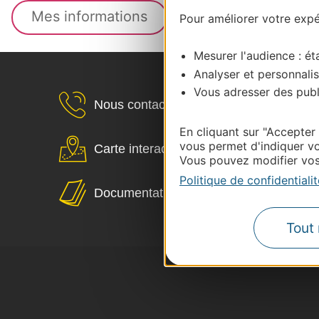
Pour améliorer votre expér
Mesurer l'audience : éta
Analyser et personnalis
Vous adresser des publi
Nous contacter
En cliquant sur "Accepter
vous permet d'indiquer vo
Carte interactive
Vous pouvez modifier vos 
Politique de confidentialit
Documentation
Tout 