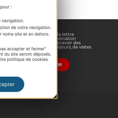
 pour :
a navigation.
ction de votre navigation.
r notre site et en dehors.
Inscrivez-vous à la lettre
d'information Destination
Occitanie pour recevoir des
suggestions de séjours, de visites
pas accepter et fermer"
et de sorties.
nt du site seront déposés.
nce
re politique de cookies.
Je m'abonne
cepter