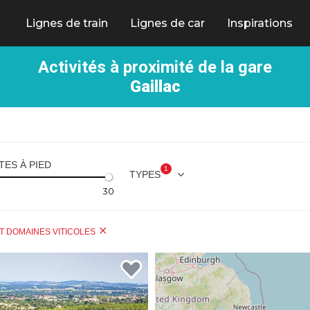
Lignes de train
Lignes de car
Inspirations
Activités à proximité de la gare
Gaillac
TES À PIED
1
TYPES
30
T DOMAINES VITICOLES