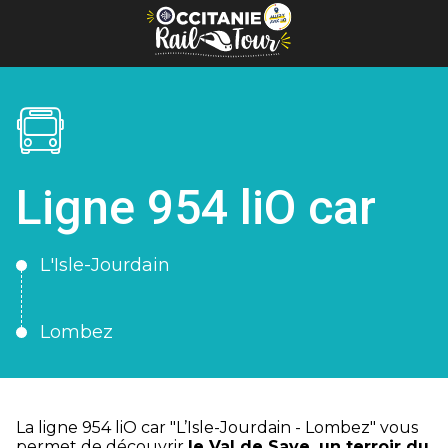
Panneau de gestion des cookies
Ligne 954 liO car
L'Isle-Jourdain
Lombez
La ligne 954 liO car "L’Isle-Jourdain - Lombez" vous
permet de découvrir
le Val de Save, un terroir du