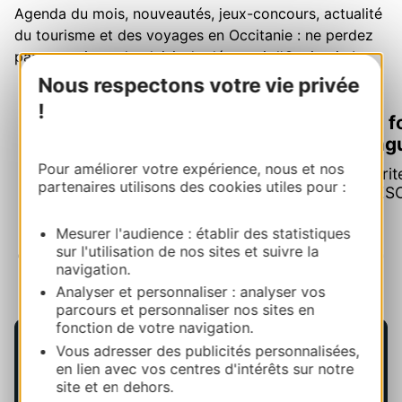
Agenda du mois, nouveautés, jeux-concours, actualité
du tourisme et des voyages en Occitanie : ne perdez
pas une miette du plaisir de découvrir l'Occitanie !
Nous respectons votre vie privée
!
Les f
Tout l'agenda d'août
Lang
Faites le plein d'idées de sorties et de
Pour améliorer votre expérience, nous et nos
Inscri
festivités
partenaires utilisons des cookies utiles pour :
UNESCO
Mesurer l'audience : établir des statistiques
sur l'utilisation de nos sites et suivre la
navigation.
Analyser et personnaliser : analyser vos
parcours et personnaliser nos sites en
fonction de votre navigation.
Vous adresser des publicités personnalisées,
en lien avec vos centres d'intérêts sur notre
site et en dehors.