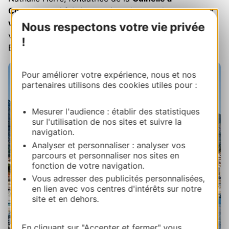
Cosprons
qui fabrique artisanalement de
savoureux
vinaigres
(que nous vous invitons à déguster dans sa
Nous respectons votre vie privée
vinaigrerie, aisément accessible à pied depuis
!
Banyuls).
Pour améliorer votre expérience, nous et nos
partenaires utilisons des cookies utiles pour :
Mesurer l'audience : établir des statistiques
sur l'utilisation de nos sites et suivre la
navigation.
Analyser et personnaliser : analyser vos
parcours et personnaliser nos sites en
fonction de votre navigation.
Vous adresser des publicités personnalisées,
en lien avec vos centres d'intérêts sur notre
site et en dehors.
En cliquant sur "Accepter et fermer" vous