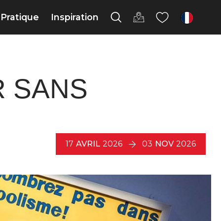
Pratique
Inspiration
fr
R SANS
17
AVRIL
2026
03
NOV
2026