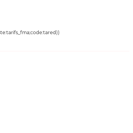
te:tarifs_fma;code:tared))