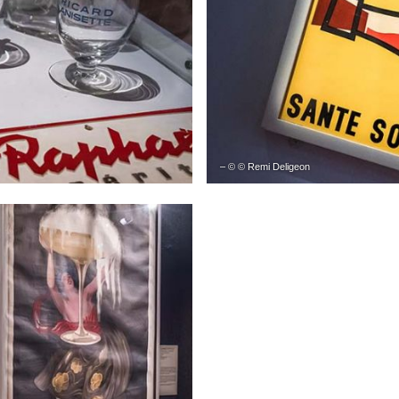
– © © Remi Deligeon