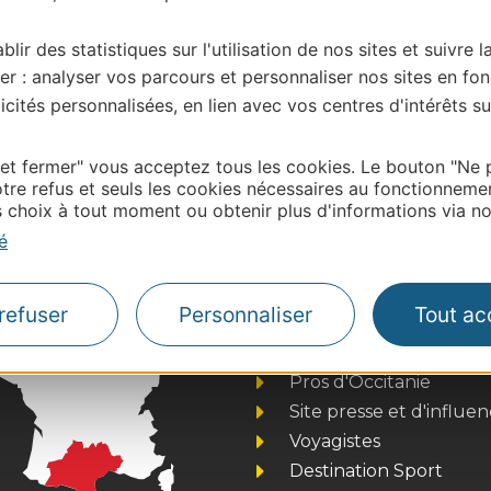
blir des statistiques sur l'utilisation de nos sites et suivre l
er : analyser vos parcours et personnaliser nos sites en fon
cités personnalisées, en lien avec vos centres d'intérêts su
| Map data ©
Leaflet
OpenStreetMap contributors
onnaire de cette activité?
 et fermer" vous acceptez tous les cookies. Le bouton "Ne 
tre refus et seuls les cookies nécessaires au fonctionneme
tacter Haute – Garonne Tourisme: :
choix à tout moment ou obtenir plus d'informations via not
é
refuser
Personnaliser
Tout ac
Thermalisme
Business/Mice
Pros d'Occitanie
Site presse et d'influe
Voyagistes
Destination Sport