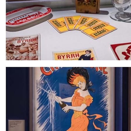
– © © Remi Deligeon