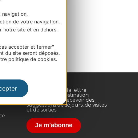
a navigation.
ction de votre navigation.
r notre site et en dehors.
pas accepter et fermer"
nt du site seront déposés.
re politique de cookies.
cepter
Inscrivez-vous à la lettre
d'information Destination
Occitanie pour recevoir des
suggestions de séjours, de visites
et de sorties.
nce
Je m'abonne