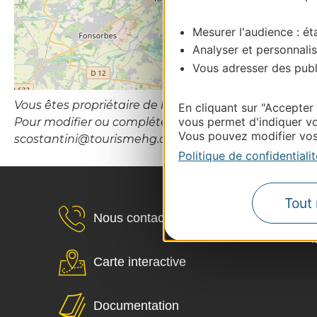
Mesurer l'audience : éta
Analyser et personnalis
Vous adresser des publi
Vous êtes propriétaire de l’établissement ou le gesti
En cliquant sur "Accepter
vous permet d'indiquer vo
Pour modifier ou compléter cette fiche, merci de con
Vous pouvez modifier vos 
scostantini@tourismehg.com
Politique de confidentialit
Tout 
Nous contacter
Carte interactive
Documentation