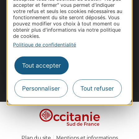
Site presse et d'influence
accepter et fermer" vous permet d'indiquer
Voyagistes
votre refus et seuls les cookies nécessaires au
fonctionnement du site seront déposés. Vous
Destination Sport
pouvez modifier vos choix à tout moment ou
obtenir plus d'informations via notre politique
Inscrivez-vous à la lettre d'information
Destination Occitanie pour recevoir des
de cookies.
suggestions de séjours, de visites et de sorties.
Politique de confidentialité
Je m'abonne
Tout accepter
Personnaliser
Tout refuser
#VoyageOccitanie
Plan du site
Mentions et informations