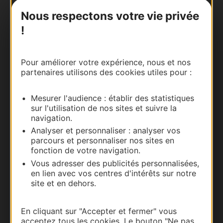
Nous contacter
Nous respectons votre vie privée
!
Carte interactive
Documentation
Pour améliorer votre expérience, nous et nos
partenaires utilisons des cookies utiles pour :
Mesurer l'audience : établir des statistiques
sur l'utilisation de nos sites et suivre la
navigation.
Analyser et personnaliser : analyser vos
parcours et personnaliser nos sites en
fonction de votre navigation.
Vous adresser des publicités personnalisées,
en lien avec vos centres d'intérêts sur notre
Thermalisme
site et en dehors.
Business/Mice
Pros d'Occitanie
En cliquant sur "Accepter et fermer" vous
acceptez tous les cookies. Le bouton "Ne pas