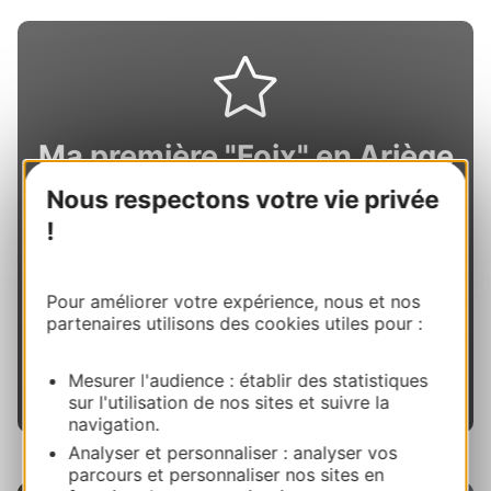
Ma première "Foix" en Ariège
Nous respectons votre vie privée
Dans la collection des Fabuleux Voyages en
!
Occitanie, faites l'expérience de "Ma première
Foix en Ariège ", avec des suggestions de visites
et d'activités pour explorer Foix, le patrimoine
Pour améliorer votre expérience, nous et nos
cathare et la vallée de l'Ariège.
partenaires utilisons des cookies utiles pour :
Voir ce fabuleux voyage
Mesurer l'audience : établir des statistiques
sur l'utilisation de nos sites et suivre la
navigation.
Analyser et personnaliser : analyser vos
parcours et personnaliser nos sites en