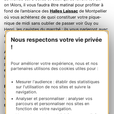
on !Alors, il vous faudra être matinal pour profiter à
fond de l’ambiance des
Halles Laissac
de Montpellier
où vous achèterez de quoi constituer votre pique-
nique de midi sans oublier de passer voir Guy ou
Henri, les cavistes du marché : ils vous parleront avec
amour des vins des terroirs que vous allez découvrir
Nous respectons votre vie privée
au cours de votre Fabuleux Voyage en Languedoc.
!
A 10h30, rendez-vous est pris, avec vos bagages,
à
Ebike Premium
,
à 10 mn de la gare St-Roch, afin de
Pour améliorer votre expérience, nous et nos
prendre possession de
vos vélos à assistance
partenaires utilisons des cookies utiles pour :
électrique.
Ils seront vos complices d’aventure pour
les 3 jours à venir !
Mesurer l'audience : établir des statistiques
Prenez alors le train,
vous gagnerez
Sète
avec vos
sur l'utilisation de nos sites et suivre la
navigation.
vélos à bord en 20 minutes. Pensez à réserver pour
Analyser et personnaliser : analyser vos
vos vélos dans le train (c'est gratuit :
voir les
parcours et personnaliser nos sites en
conditions
).
fonction de votre navigation.