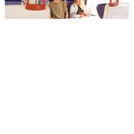
Découvrez nos
suggestions de Fabuleux
Voyages, pour vos
vacances en couple !