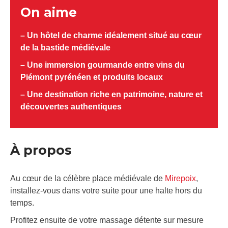
On aime
– Un hôtel de charme idéalement situé au cœur
de la bastide médiévale
– Une immersion gourmande entre vins du
Piémont pyrénéen et produits locaux
– Une destination riche en patrimoine, nature et
découvertes authentiques
À propos
Au cœur de la célèbre place médiévale de
Mirepoix
,
installez-vous dans votre suite pour une halte hors du
temps.
Profitez ensuite de votre massage détente sur mesure