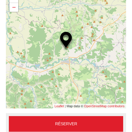
−
| Map data ©
Leaflet
OpenStreetMap contributors
RÉSERVER