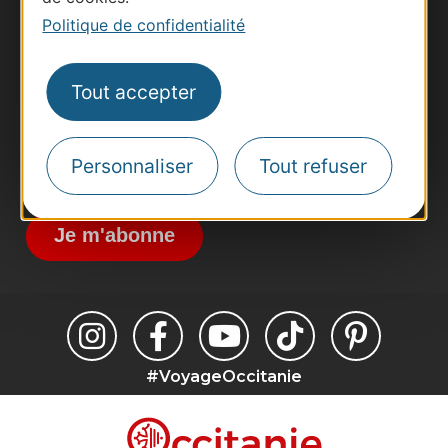
Business/Mice
Politique de confidentialité
Pros d'Occitanie
Site presse et d'influence
Tout accepter
Voyagistes
Destination Sport
Personnaliser
Tout refuser
Inscrivez-vous à la lettre d'information
Destination Occitanie pour recevoir des
suggestions de séjours, de visites et de sorties.
Je m'abonne
#VoyageOccitanie