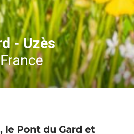
rd - Uzès
 France
 le Pont du Gard et