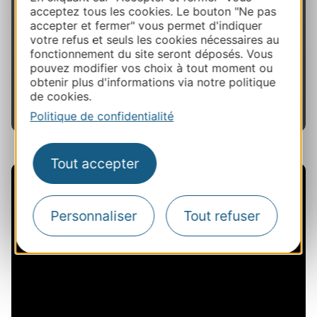
garantie pour la préservation des paysages, des
acceptez tous les cookies. Le bouton "Ne pas
ressources et des savoir-faire uniques dont vous
accepter et fermer" vous permet d'indiquer
ferez la découverte émerveillée entre
Aveyron,
votre refus et seuls les cookies nécessaires au
Lozère et Cantal.
fonctionnement du site seront déposés. Vous
pouvez modifier vos choix à tout moment ou
obtenir plus d'informations via notre politique
En savoir plus
de cookies.
Politique de confidentialité
Tout accepter
Personnaliser
Tout refuser