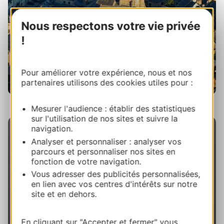
Nous respectons votre vie privée
!
Pour améliorer votre expérience, nous et nos
partenaires utilisons des cookies utiles pour :
Saint-Côme d'Olt © CRTL Occitanie
Mesurer l'audience : établir des statistiques
sur l'utilisation de nos sites et suivre la
navigation.
Analyser et personnaliser : analyser vos
parcours et personnaliser nos sites en
fonction de votre navigation.
Vous adresser des publicités personnalisées,
Le saviez-vous ?
en lien avec vos centres d'intérêts sur notre
site et en dehors.
En 2018 est né le Parc naturel régional de
l’Aubrac
,
le 7ème d’Occitanie
. Une formidable
En cliquant sur "Accepter et fermer" vous