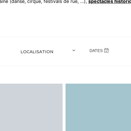
ine (danse, cirque, festivals de rue, …),
spectacles histori
DATES