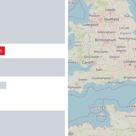
6
VALES - LES
LS
LS
6
 PABLO CASALS:
IO