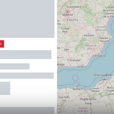
R
6
 Festival « Quatuors
du Célé » avec le
utilleux
AC-SUR-CELE