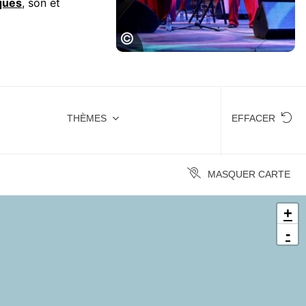
ques
, son et
Festival Jazz in Marciac
THÈMES
EFFACER
MASQUER CARTE
+
-