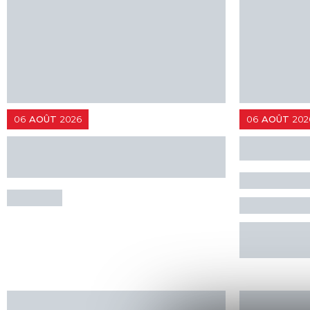
RÉSERVE
06
AOÛT
2026
06
AOÛT
202
FESTIVAL 100% COMMINGES :
Concert :
CHOUF EN CONCERT
en vallée 
Quatuor D
CHARLAS
MARCILH