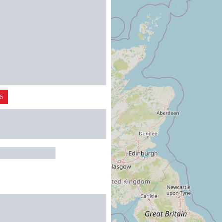
6
 LA TEMPORA -
RIOS
ZAIRE-D'AUDE