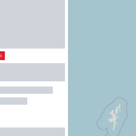
6
outes du Blues" à la
ur
ANCHE-DE-ROUERGUE
/ Entrée libre.