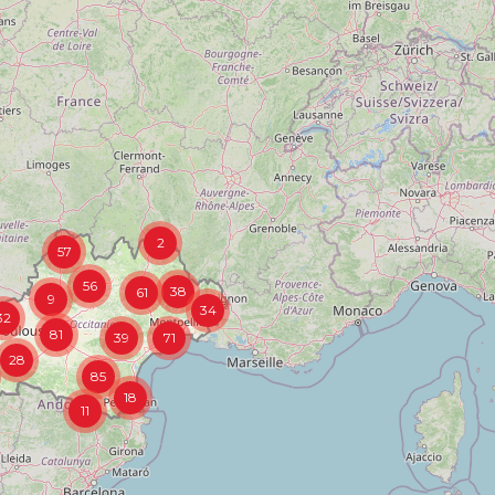
2
57
56
38
61
9
34
32
81
39
71
28
85
18
11