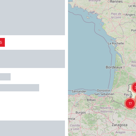
SOLS
€
/ / Plein tarif 2026
6
17
VOIX D'OR SLAVES
S-DE-LUCHON
€
/ / Tarif de base 2026 - Adulte