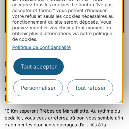
Il est désormais l’heure de déjeuner : au centre-
acceptez tous les cookies. Le bouton "Ne pas
bourg,
le Moulin de Trèbes
vous attend dans un
accepter et fermer" vous permet d'indiquer
cadre exceptionnel au bord de l’eau et vous ravira
votre refus et seuls les cookies nécessaires au
fonctionnement du site seront déposés. Vous
de sa cuisine du marché.
pouvez modifier vos choix à tout moment ou
obtenir plus d'informations via notre politique
de cookies.
Politique de confidentialité
De Trèbes à Marseillette
Tout accepter
En VTT, admirez les
ouvrages d'art du canal du
Personnaliser
Tout refuser
Midi
10 Km séparent Trèbes de Marseillette. Au rythme du
pédalier, vous vous arrêterez où bon vous semble afin
d’admirer les étonnants ouvrages d’art liés à la