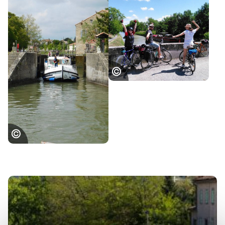
A vélo au bord du
Canal du Midi -
Aude © Julien
Bob
Le Canal du Midi
à Trèbes