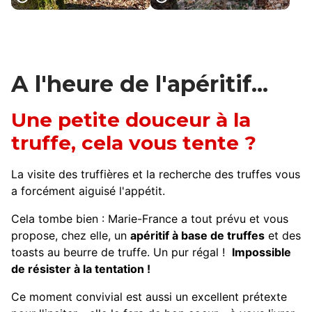
Cavage de la
Cavage de la
truffe avec un
truffe avec un
chien, @C.Seguy
cochon,
- Lot Tourisme
©C.Chabanette -
CRT Occitanie
A l'heure de l'apéritif...
Une petite douceur à la
truffe, cela vous tente ?
La visite des truffières et la recherche des truffes vous
a forcément aiguisé l'appétit.
Cela tombe bien : Marie-France a tout prévu et vous
propose, chez elle, un
apéritif à base de truffes
et des
toasts au beurre de truffe. Un pur régal !
Impossible
de résister à la tentation !
Ce moment convivial est aussi un excellent prétexte