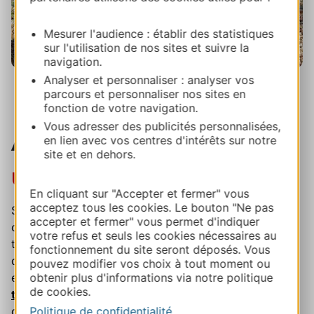
Mesurer l'audience : établir des statistiques
sur l'utilisation de nos sites et suivre la
navigation.
Cavage de la truffe avec Marie France
Analyser et personnaliser : analyser vos
Ourcival, C.Seguy-Lot Tourisme
parcours et personnaliser nos sites en
fonction de votre navigation.
Vous adresser des publicités personnalisées,
Au chien ou au cochon ?
en lien avec vos centres d'intérêts sur notre
site et en dehors.
Un rituel bien rodé
En cliquant sur "Accepter et fermer" vous
acceptez tous les cookies. Le bouton "Ne pas
Si beaucoup recherchent les truffes avec un chien
accepter et fermer" vous permet d'indiquer
comme Caline, certains trufficulteurs perpétuent la
votre refus et seuls les cookies nécessaires au
tradition du cavage avec le cochon. Il faut reconnaitre
fonctionnement du site seront déposés. Vous
que c'est un peu moins pratique mais tout aussi
pouvez modifier vos choix à tout moment ou
obtenir plus d'informations via notre politique
efficace et tellement pittoresque !
L'office de
de cookies.
tourisme de Lalbenque
organise des démonstrations
Politique de confidentialité
de cavage au cochon durant toute la période de la