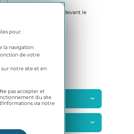
évale.
es terrasses pour s’éblouir devant le
’Été
.
les pour :
e la navigation.
 fonction de votre
l Tour
 sur notre site et en
"Ne pas accepter et
fonctionnement du site
'informations via notre