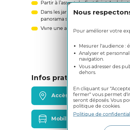
Partir à l’assaut du Fort Saint André e
Nous respectons 
Dans les jardins de l’abbaye Saint And
panorama sur la vallée du Rhône et l
Vivre une aventure artistique dans le 
Pour améliorer votre expé
Mesurer l'audience : éta
Analyser et personnali
navigation.
Vous adresser des publ
dehors.
Infos pratiques
En cliquant sur "Accepte
fermer" vous permet d'in
Accès
seront déposés. Vous po
politique de cookies.
Politique de confidential
Mobilité et cars liO