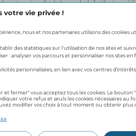
t de ses tours jumelles, bel exemple de fortification médi
votre vie privée !
ré, vous balader sur le sentier botanique jusqu’aux grand
e mont Ventoux.
Grand Cloître de la Chartreuse durant les
Rencontres d
rience, nous et nos partenaires utilisons des cookies uti
blir des statistiques sur l'utilisation de nos sites et suivr
ser : analyser vos parcours et personnaliser nos sites en
Recherche d'horaires
Achat du Pass Rai
icités personnalisées, en lien avec vos centres d'intérêts
r et fermer" vous acceptez tous les cookies. Le bouton 
diquer votre refus et seuls les cookies nécessaires au 
uvez modifier vos choix à tout moment ou obtenir plus d
ité