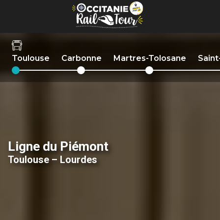
Panneau de gestion des cookies
Toulouse
Carbonne
Martres-Tolosane
Sain
Ligne du Piémont
Toulouse – Lourdes