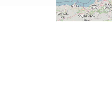
Map data ©
OpenStreetMap contributors