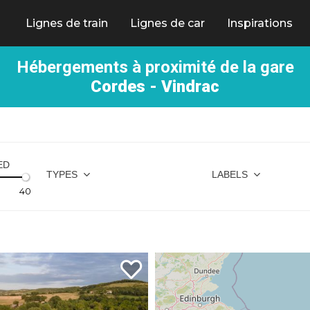
Lignes de train
Lignes de car
Inspirations
Hébergements à proximité de la gare
Cordes - Vindrac
ED
TYPES
LABELS
40