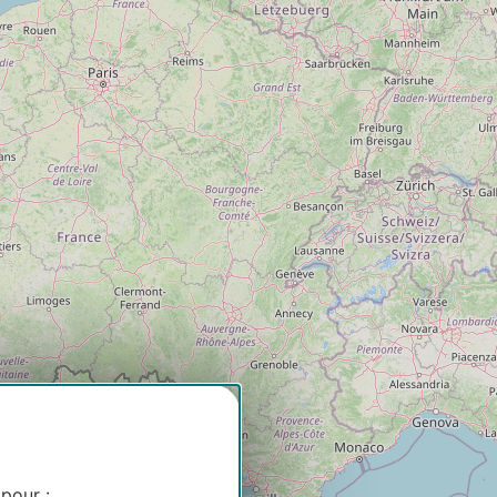
6
 pour :