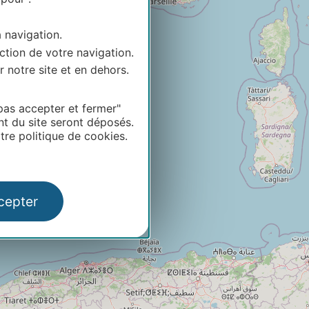
a navigation.
ction de votre navigation.
r notre site et en dehors.
pas accepter et fermer"
nt du site seront déposés.
re politique de cookies.
cepter