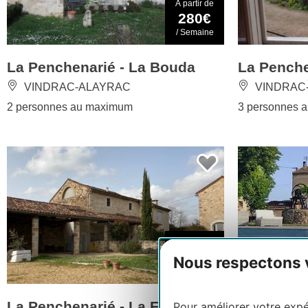
À partir de
280€
/ Semaine
La Penchenarié - La Bouda
La Penche
VINDRAC-ALAYRAC
VINDRAC
2 personnes au maximum
3 personnes 
À partir de
400€
Nous respectons vo
/ Semaine
La Penchenarié - La Forge
La Maison
Pour améliorer votre expér