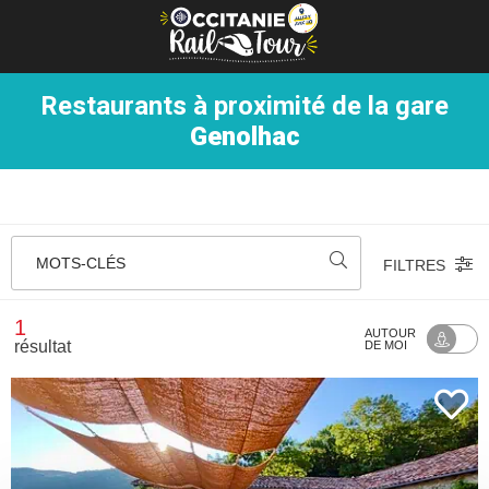
Panneau de gestion des cookies
Restaurants à proximité de la gare
Genolhac
MOTS-CLÉS
FILTRES
1
AUTOUR
résultat
DE MOI