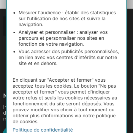
Mesurer l'audience : établir des statistiques
sur l'utilisation de nos sites et suivre la
navigation.
Analyser et personnaliser : analyser vos
parcours et personnaliser nos sites en
fonction de votre navigation.
Vous adresser des publicités personnalisées,
en lien avec vos centres d'intérêts sur notre
site et en dehors.
#VoyageOccitanie
En cliquant sur "Accepter et fermer" vous
acceptez tous les cookies. Le bouton "Ne pas
accepter et fermer" vous permet d'indiquer
Newsletter
votre refus et seuls les cookies nécessaires au
fonctionnement du site seront déposés. Vous
Inscrivez-vous à la lettre d'information de la
pouvez modifier vos choix à tout moment ou
destination Occitanie Sud de France pour recevoir
obtenir plus d'informations via notre politique
nos suggestions de séjours, de visites et de sorties.
de cookies.
Politique de confidentialité