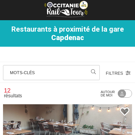
Panneau de gestion des cookies
Restaurants à proximité de la gare
Capdenac
MOTS-CLÉS
FILTRES
12
AUTOUR
résultats
DE MOI