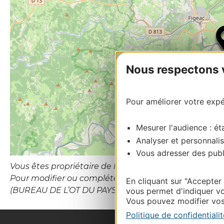
Nous respectons vo
Pour améliorer votre expér
Mesurer l'audience : éta
Analyser et personnalis
Vous adresser des publi
Vous êtes propriétaire de l’établissement ou le gesti
Pour modifier ou compléter cette fiche, merci de
En cliquant sur "Accepter
(BUREAU DE L’OT DU PAYS DE FIGEAC).
vous permet d'indiquer vo
Vous pouvez modifier vos 
Politique de confidentialit