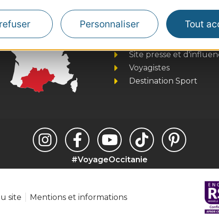
Thermalisme
refuser
Personnaliser
Tout ac
Business/Mice
Pros d'Occitanie
Site presse et d'influe
Voyagistes
Destination Sport
#VoyageOccitanie
u site
Mentions et informations