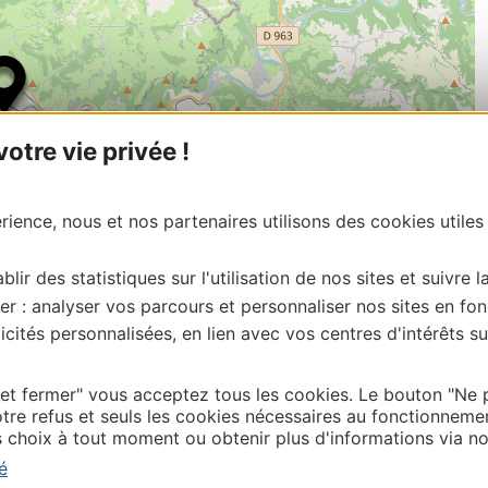
tre vie privée !
ience, nous et nos partenaires utilisons des cookies utiles
blir des statistiques sur l'utilisation de nos sites et suivre l
er : analyser vos parcours et personnaliser nos sites en fon
| Map data ©
cités personnalisées, en lien avec vos centres d'intérêts su
Leaflet
OpenStreetMap contributors
onnaire de cette activité?
 contacter OFFICE DE TOURISME DE CAPDENAC
 et fermer" vous acceptez tous les cookies. Le bouton "Ne 
tre refus et seuls les cookies nécessaires au fonctionneme
choix à tout moment ou obtenir plus d'informations via not
é