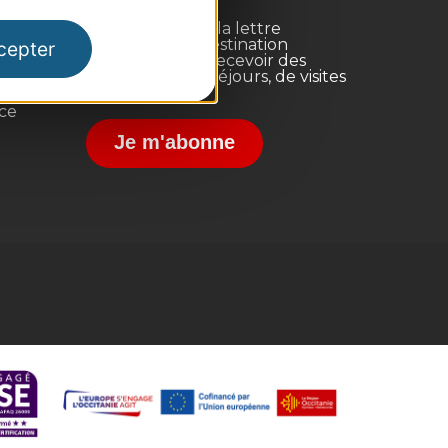
Inscrivez-vous à la lettre
d'information Destination
cepter
Occitanie pour recevoir des
suggestions de séjours, de visites
et de sorties.
nce
Je m'abonne