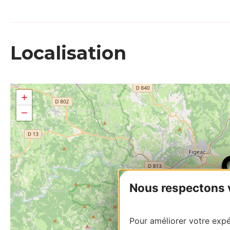
Localisation
+
−
Nous respectons vo
Pour améliorer votre expér