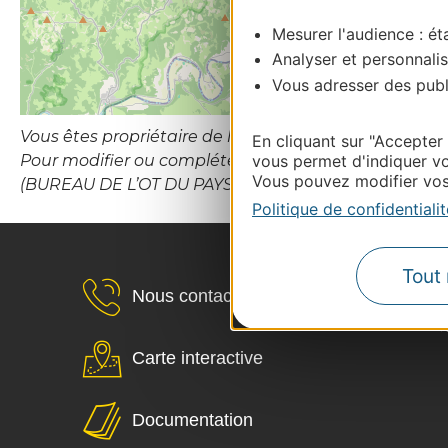
Mesurer l'audience : éta
Analyser et personnalis
Vous adresser des publi
Vous êtes propriétaire de l’établissement ou le gesti
En cliquant sur "Accepter
Pour modifier ou compléter cette fiche, merci de
vous permet d'indiquer vo
Vous pouvez modifier vos 
(BUREAU DE L’OT DU PAYS DE FIGEAC).
Politique de confidentialit
Tout 
Nous contacter
Carte interactive
Documentation