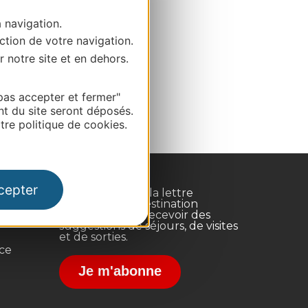
a navigation.
ction de votre navigation.
r notre site et en dehors.
pas accepter et fermer"
nt du site seront déposés.
re politique de cookies.
cepter
Inscrivez-vous à la lettre
d'information Destination
Occitanie pour recevoir des
suggestions de séjours, de visites
et de sorties.
nce
Je m'abonne