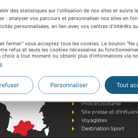
blir des statistiques sur l'utilisation de nos sites et suivre l
er : analyser vos parcours et personnaliser nos sites en fon
cités personnalisées, en lien avec vos centres d'intérêts su
| Map data ©
Leaflet
OpenStreetMap contributors
onnaire de cette activité?
 et fermer" vous acceptez tous les cookies. Le bouton "Ne 
 contacter OFFICE DE TOURISME DE CAPDENAC
tre refus et seuls les cookies nécessaires au fonctionneme
choix à tout moment ou obtenir plus d'informations via not
é
refuser
Personnaliser
Tout ac
Thermalisme
Business/Mice
Pros d'Occitanie
Site presse et d'influe
Voyagistes
Destination Sport