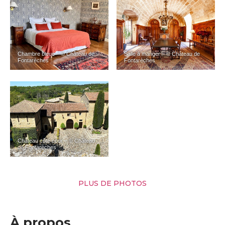
Chambre bleue – © Château de
Salle à manger – © Château de
Fontarèches
Fontarèches
Château côté cour – © Château
de Fontarèches
PLUS DE PHOTOS
À propos