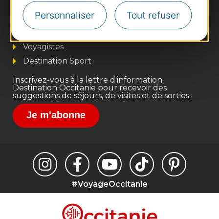
Business/Mice
Personnaliser
Tout refuser
Pros d'Occitanie
Site presse et d'influence
Voyagistes
Destination Sport
Inscrivez-vous à la lettre d'information
Destination Occitanie pour recevoir des
suggestions de séjours, de visites et de sorties.
Je m'abonne
#VoyageOccitanie