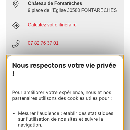
Château de Fontarèches
9 place de l’Eglise 30580 FONTARECHES
Calculez votre itinéraire
07 82 76 37 01
06 13 89 95 97
Nous respectons votre vie privée
!
E-mail
Pour améliorer votre expérience, nous et nos
partenaires utilisons des cookies utiles pour :
Site internet
Mesurer l'audience : établir des statistiques
AJOUTER
sur l'utilisation de nos sites et suivre la
AU CARNET
navigation.