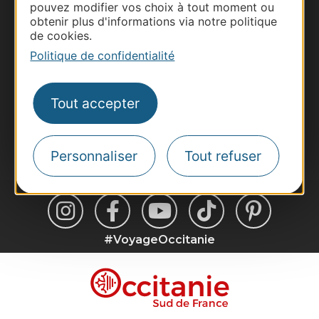
pouvez modifier vos choix à tout moment ou
Site presse et d'influence
obtenir plus d'informations via notre politique
de cookies.
Voyagistes
Politique de confidentialité
Destination Sport
Inscrivez-vous à la lettre d'information
Destination Occitanie pour recevoir des
Tout accepter
suggestions de séjours, de visites et de sorties.
Je m'abonne
Personnaliser
Tout refuser
#VoyageOccitanie