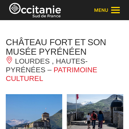
Panneau de gestion des cookies
MENU
CHÂTEAU FORT ET SON
MUSÉE PYRÉNÉEN
LOURDES , HAUTES-
PYRÉNÉES –
PATRIMOINE
CULTUREL
– © ©www.lourdes.photo –