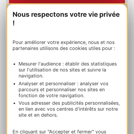
Nous respectons votre vie privée
L’ENVOL DES PIONNIERS
!
6 Rue Jacqueline Auriol 31400 TOULOUSE
Calculez votre itinéraire
Pour améliorer votre expérience, nous et nos
partenaires utilisons des cookies utiles pour :
05 67 22 23 24
Mesurer l'audience : établir des statistiques
sur l'utilisation de nos sites et suivre la
navigation.
E-mail
Analyser et personnaliser : analyser vos
parcours et personnaliser nos sites en
fonction de votre navigation.
Site internet
Vous adresser des publicités personnalisées,
en lien avec vos centres d'intérêts sur notre
site et en dehors.
Facebook
En cliquant sur "Accepter et fermer" vous