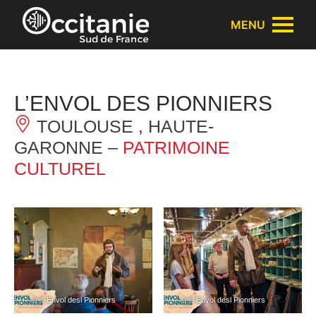
Panneau de gestion des cookies
MENU
L’ENVOL DES PIONNIERS
TOULOUSE , HAUTE-
GARONNE –
PATRIMOINE
CULTUREL
– © © Envol desl Pionniers
– © © Envol desl Pionniers