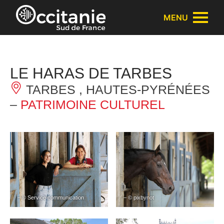
Panneau de gestion des cookies
MENU
LE HARAS DE TARBES
TARBES , HAUTES-PYRÉNÉES
–
PATRIMOINE CULTUREL
– © Service communication
– © pixbynot