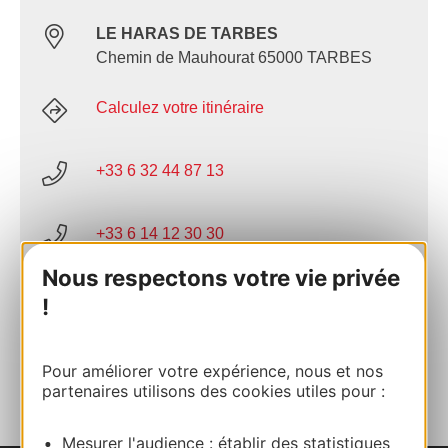
LE HARAS DE TARBES
Chemin de Mauhourat 65000 TARBES
Calculez votre itinéraire
+33 6 32 44 87 13
+33 6 14 12 30 30
Nous respectons votre vie privée
E-mail
!
AJOUTER
Pour améliorer votre expérience, nous et nos
AU CARNET
partenaires utilisons des cookies utiles pour :
Mesurer l'audience : établir des statistiques