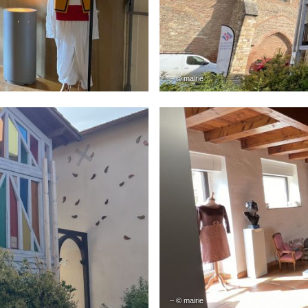
– © mairie
– © mairie