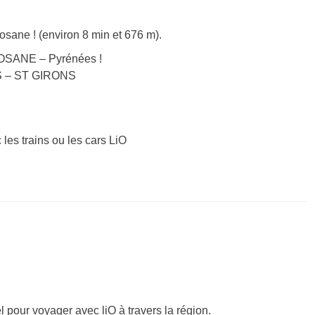
osane ! (environ 8 min et 676 m).
LOSANE – Pyrénées !
NS – ST GIRONS
 les trains ou les cars LiO
el pour voyager avec liO à travers la région.