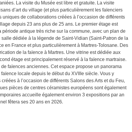
ées. La visite du Musée est libre et gratuite. La visite
s d’art du village (et plus particulièrement les faïenciers
 uniques de collaborations créées à l’occasion de différents
llage depuis 23 ans plus de 25 ans. Le premier étage est
a période antique très riche sur la commune, avec un plan de
salle dédiée à la légende de Saint-Vidian (Saint-Patron de la
nce en France et plus particulièrement à Martres-Tolosane. Des
rication de la faïence à Martres. Une vitrine est dédiée aux
second étage est principalement réservé à la faïence martraise.
on de faïences anciennes. Cet espace propose un panorama
a faïence locale depuis le début du XVIIIe siècle. Vous y
créées à l’occasion de différents Salons des Arts et du Feu,
ques pièces de centres céramistes européens sont également
emporaires accueille également environ 3 expositions par an
nnel fêtera ses 20 ans en 2026.