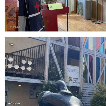
– © mairie
– © mairie