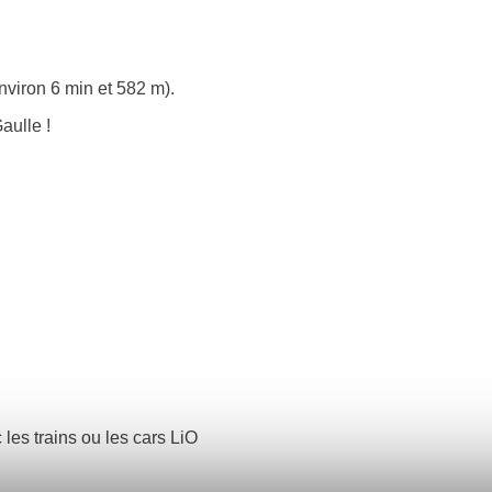
nviron 6 min et 582 m).
aulle !
 les trains ou les cars LiO