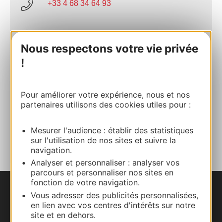
+33 4 68 34 64 93
E-mail
Nous respectons votre vie privée
!
Site internet
Pour améliorer votre expérience, nous et nos
Site internet
partenaires utilisons des cookies utiles pour :
AJOUTER
Mesurer l'audience : établir des statistiques
AU CARNET
sur l'utilisation de nos sites et suivre la
navigation.
Analyser et personnaliser : analyser vos
parcours et personnaliser nos sites en
fonction de votre navigation.
Vous adresser des publicités personnalisées,
Nous contacter
en lien avec vos centres d'intérêts sur notre
site et en dehors.
Carte interactive