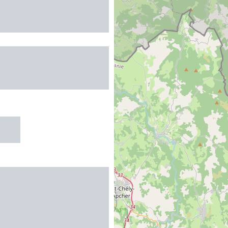
DE GITES DU
R - VILLAS 10
ES
R