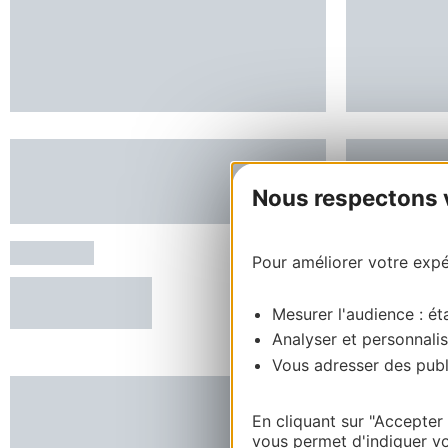
VILLAGE DE GITES DU
STUDIO A
COLOMBIER - VILLAS 6-8
DOMAINE
Nous respectons vo
PERSONNES
BRENOU
MENDE
MENDE
Pour améliorer votre expér
RÉSERVER
Mesurer l'audience : éta
Analyser et personnalis
Vous adresser des publi
En cliquant sur "Accepter
vous permet d'indiquer vo