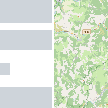
DE GITES DU
R - VILLAS 2-4
ES
R