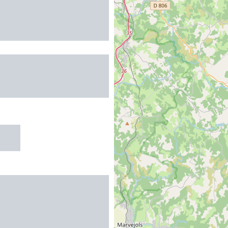
DE GITES DU
R - VILLAS 4
ES
R