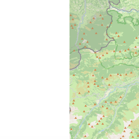
tre vie privée !
ience, nous et nos partenaires utilisons des cookies utiles
blir des statistiques sur l'utilisation de nos sites et suivre l
er : analyser vos parcours et personnaliser nos sites en fon
cités personnalisées, en lien avec vos centres d'intérêts su
 et fermer" vous acceptez tous les cookies. Le bouton "Ne 
tre refus et seuls les cookies nécessaires au fonctionneme
choix à tout moment ou obtenir plus d'informations via not
é