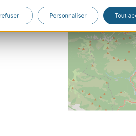
Map data ©
OpenStreetMap contributors