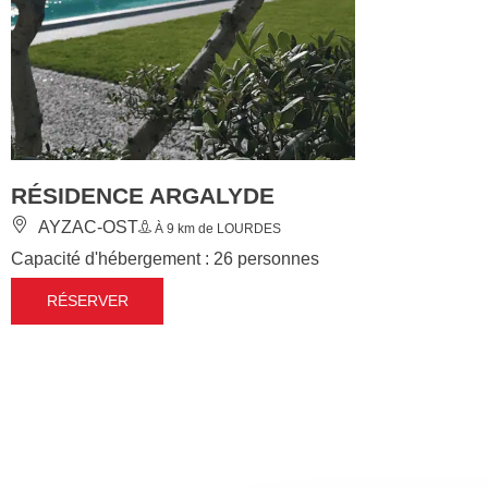
Nous respectons vo
RÉSIDENCE ARGALYDE
AYZAC-OST
À 9 km de LOURDES
Pour améliorer votre expér
Capacité d'hébergement : 26 personnes
RÉSERVER
Mesurer l'audience : éta
Analyser et personnalis
Vous adresser des publi
En cliquant sur "Accepter
vous permet d'indiquer vo
Vous pouvez modifier vos 
Politique de confidentialit