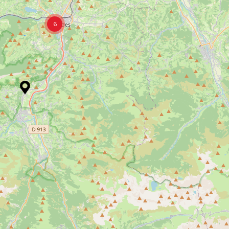
6
 pour :
a navigation.
ction de votre navigation.
r notre site et en dehors.
pas accepter et fermer"
nt du site seront déposés.
re politique de cookies.