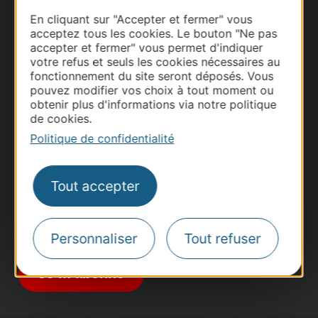
En cliquant sur "Accepter et fermer" vous
acceptez tous les cookies. Le bouton "Ne pas
accepter et fermer" vous permet d'indiquer
votre refus et seuls les cookies nécessaires au
fonctionnement du site seront déposés. Vous
pouvez modifier vos choix à tout moment ou
Thermalisme
obtenir plus d'informations via notre politique
Business/Mice
de cookies.
Pros d'Occitanie
Politique de confidentialité
Site presse et d'influence
Voyagistes
Tout accepter
Destination Sport
Inscrivez-vous à la lettre d'information
Destination Occitanie pour recevoir des
Personnaliser
Tout refuser
suggestions de séjours, de visites et de sorties.
Je m'abonne