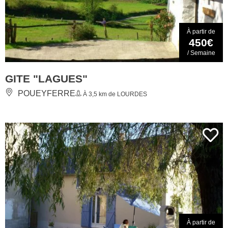
À partir de
450€
/ Semaine
GITE "LAGUES"
POUEYFERRE
À 3,5 km de LOURDES
À partir de