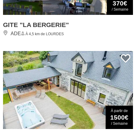
370€
/ Semaine
GITE "LA BERGERIE"
ADE
À 4,5 km de LOURDES
À partir de
1500€
/ Semaine