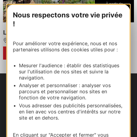
À partir de
99€
Nous respectons votre vie privée
/ Chambre double
!
Le Domaine de Baulieu, Singuliers Hôtel
AUCH
Pour améliorer votre expérience, nous et nos
partenaires utilisons des cookies utiles pour :
RÉSERVER
Mesurer l'audience : établir des statistiques
sur l'utilisation de nos sites et suivre la
navigation.
Analyser et personnaliser : analyser vos
Nous contacter
parcours et personnaliser nos sites en
fonction de votre navigation.
Carte interactive
Vous adresser des publicités personnalisées,
en lien avec vos centres d'intérêts sur notre
site et en dehors.
Documentation
En cliquant sur "Accepter et fermer" vous