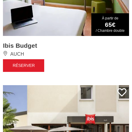
À partir de
65€
/ Chambre double
Ibis Budget
AUCH
RÉSERVER