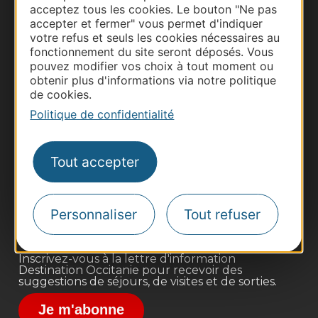
acceptez tous les cookies. Le bouton "Ne pas
accepter et fermer" vous permet d'indiquer
votre refus et seuls les cookies nécessaires au
fonctionnement du site seront déposés. Vous
pouvez modifier vos choix à tout moment ou
obtenir plus d'informations via notre politique
de cookies.
Politique de confidentialité
Thermalisme
Business/Mice
Tout accepter
Pros d'Occitanie
Site presse et d'influence
Voyagistes
Personnaliser
Tout refuser
Destination Sport
Inscrivez-vous à la lettre d'information
Destination Occitanie pour recevoir des
suggestions de séjours, de visites et de sorties.
Je m'abonne